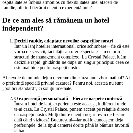
ospitalitate se îmbină armonios cu flexibilitatea unei afaceri de
familie, oferind fiecărui client o experiență unică.
De ce am ales să rămânem un hotel
independent?
Decizii rapide, adaptate nevoilor oaspeților noștri
Într-un lanț hotelier internațional, orice schimbare—fie că este
vorba de servicii, facilități sau oferte speciale—trece prin
structuri de management complexe. La Crystal Palace, luăm
deciziile rapid, ghidându-ne după un singur principiu: ceea ce
este mai bine pentru oaspeții noștri.
Ai nevoie de un mic dejun devreme din cauza unui zbor matinal? Ai
o preferință specială privind cazarea? Pentru noi, acestea nu sunt
„politici standard”, ci soluții imediate.
O experiență personalizată – Fiecare oaspete contează
Într-un hotel de lanț, experiența este aceeași, indiferent unde
te-ai caza. La Crystal Palace, punem accent pe relațiile directe
cu oaspeții noștri. Mulți dintre clienții noștri revin de fiecare
dată când vizitează Bucureștiul—iar noi le cunoaștem deja
preferințele, de la tipul camerei dorite până la băutura favorită
la bar.