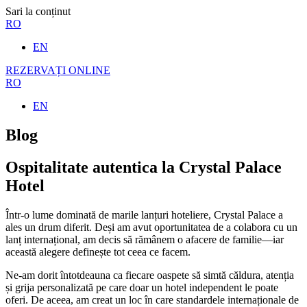
Sari la conținut
RO
EN
REZERVAȚI ONLINE
RO
EN
Blog
Ospitalitate autentica la Crystal Palace
Hotel
Într-o lume dominată de marile lanțuri hoteliere, Crystal Palace a
ales un drum diferit. Deși am avut oportunitatea de a colabora cu un
lanț internațional, am decis să rămânem o afacere de familie—iar
această alegere definește tot ceea ce facem.
Ne-am dorit întotdeauna ca fiecare oaspete să simtă căldura, atenția
și grija personalizată pe care doar un hotel independent le poate
oferi. De aceea, am creat un loc în care standardele internaționale de