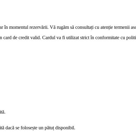
clar în momentul rezervării. Vă rugăm să consultați cu atenție termenii aso
n card de credit valid. Cardul va fi utilizat strict în conformitate cu polit
tă.
ită dacă se folosește un pătuț disponibil.